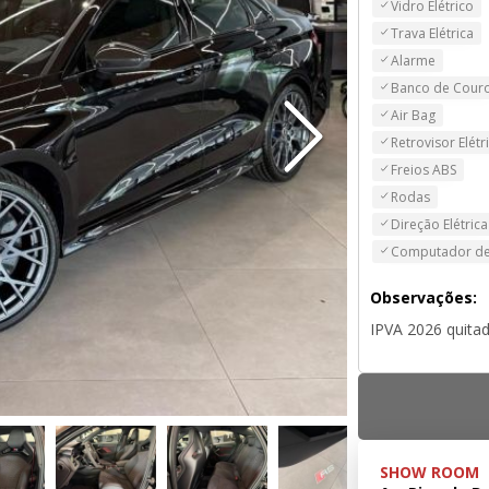
Vidro Elétrico
Trava Elétrica
Alarme
Banco de Cour
Air Bag
Retrovisor Elétr
Freios ABS
Rodas
Direção Elétrica
Computador de
Observações:
IPVA 2026 quitad
SHOW ROOM