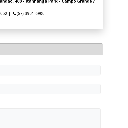
randão, 400 - Itanhangá Park - Campo Grande /
2052
|
(67) 3901-6900