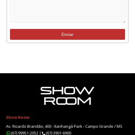
Enviar
Show Room
Av. Ricardo Brandão, 400 - Itanhangá Park - Campo Grande / MS
(67) 99951-2052
|
(67) 3901-6900